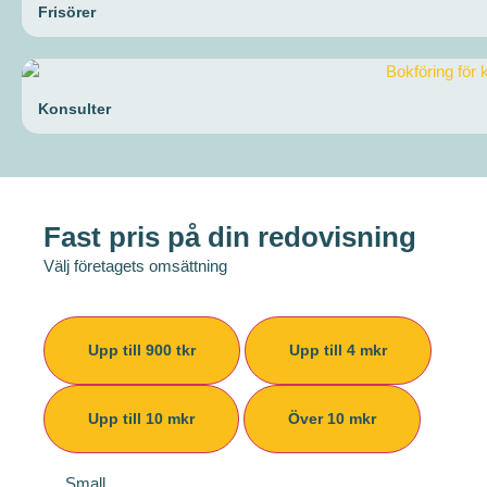
Frisörer
Konsulter
Fast pris på din redovisning
Välj företagets omsättning
Upp till 900 tkr
Upp till 4 mkr
Upp till 10 mkr
Över 10 mkr
Small