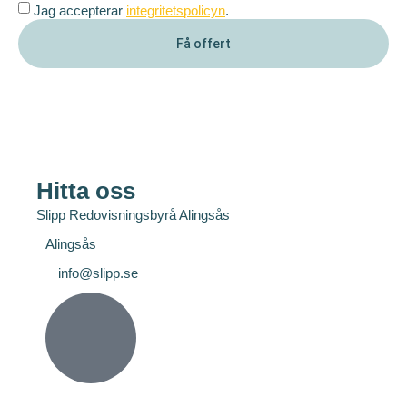
Jag accepterar
integritetspolicyn
.
Få offert
Hitta oss
Slipp Redovisningsbyrå Alingsås
Alingsås
info@slipp.se