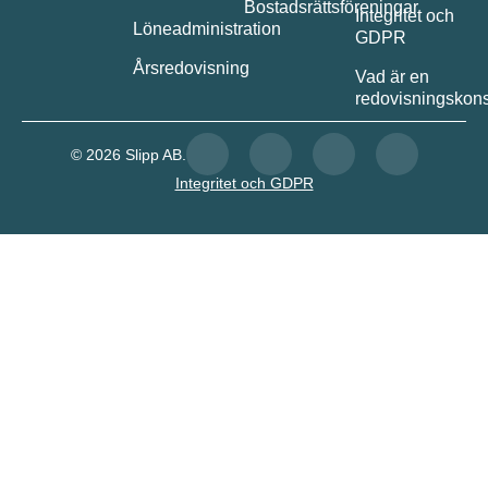
Bostadsrättsföreningar
Integritet och
Löneadministration
GDPR
Årsredovisning
Vad är en
redovisningskons
© 2026 Slipp AB.
Integritet och GDPR