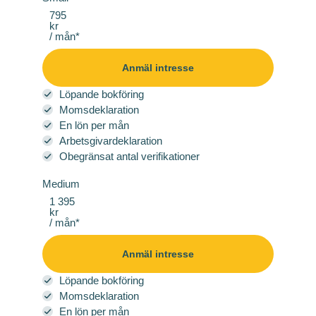
795
kr
/ mån*
Anmäl intresse
Löpande bokföring
Momsdeklaration
En lön per mån
Arbetsgivardeklaration
Obegränsat antal verifikationer
Medium
1 395
kr
/ mån*
Anmäl intresse
Löpande bokföring
Momsdeklaration
En lön per mån