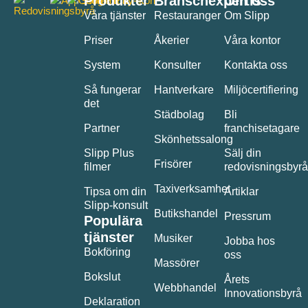
Produkter
Branschexpertis
Om oss
Våra tjänster
Restauranger
Om Slipp
Priser
Åkerier
Våra kontor
System
Konsulter
Kontakta oss
Så fungerar
Hantverkare
Miljöcertifiering
det
Städbolag
Bli
Partner
franchisetagare
Skönhetssalong
Slipp Plus
Sälj din
Frisörer
filmer
redovisningsbyrå
Taxiverksamhet
Tipsa om din
Artiklar
Slipp-konsult
Butikshandel
Pressrum
Populära
tjänster
Musiker
Jobba hos
Bokföring
oss
Massörer
Bokslut
Årets
Webbhandel
Innovationsbyrå
Deklaration