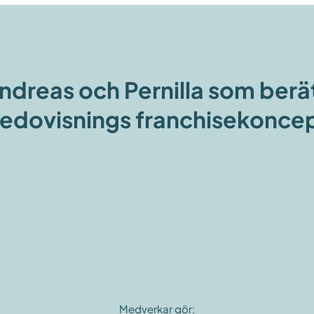
Andreas och Pernilla som berä
edovisnings franchisekonce
Medverkar gör: