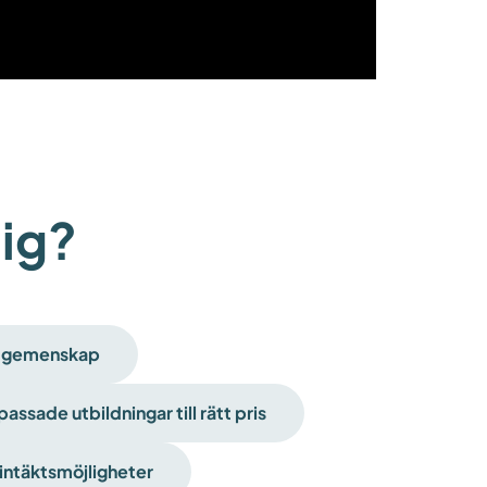
dig?
h gemenskap
assade utbildningar till rätt pris
intäktsmöjligheter