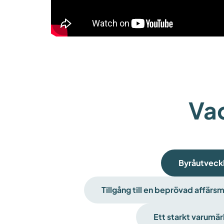
Vad
Byråutveck
Tillgång till en beprövad affärs
Ett starkt varumä