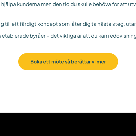
t hjälpa kunderna men den tid du skulle behöva för att u
ng till ett färdigt koncept som låter dig ta nästa steg, uta
tablerade byråer – det viktiga är att du kan redovisning
Boka ett möte så berättar vi mer