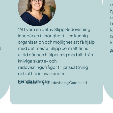
r
h
u
b
“Att vara en del av Slipp Redovisning
k
r
innebär en tillhörighet till en kunnig
b
organisation och möjlighet att få hjälp
k
t
med det mesta. Slipp centralt finns
A
K
alltid där och hjälper mig med allt från
kniviga skatte- och
redovisningsfrågor till prissättning
och att få in nya kunder.”
Pernilla Fahlman
Kontorschef Slipp Redovisning Östersund