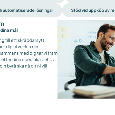
h automatiserade lösningar
Stöd vid uppköp av re
am
 dina mål
g till ett skräddarsytt
r dig utveckla din
llsammans med dig tar vi fram
efter dina specifika behov
in byrå ska nå dit ni vill