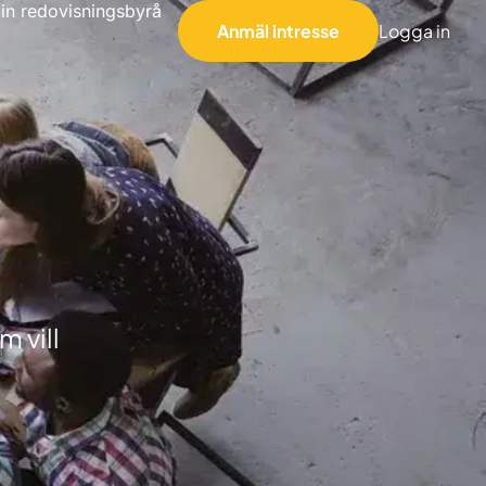
din redovisningsbyrå
Anmäl intresse
Logga in
 vill