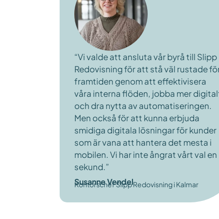
“Vi valde att ansluta vår byrå till Slipp
Redovisning för att stå väl rustade fö
framtiden genom att effektivisera
våra interna flöden, jobba mer digital
och dra nytta av automatiseringen.
Men också för att kunna erbjuda
smidiga digitala lösningar för kunder
som är vana att hantera det mesta i
mobilen. Vi har inte ångrat vårt val en
sekund.”
Susanne Vendel
Kontorschef Slipp Redovisning i Kalmar