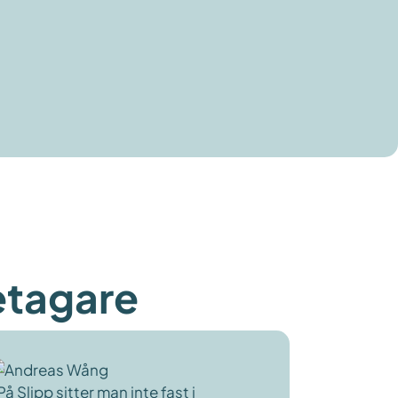
etagare
På Slipp sitter man inte fast i