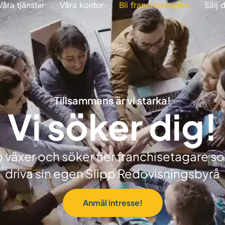
Våra tjänster
Våra kontor
Bli franchisetagare
Sälj 
Tillsammans är vi starka!
Vi söker dig!
p växer och söker fler franchisetagare som
driva sin egen Slipp Redovisningsbyrå
Anmäl intresse!