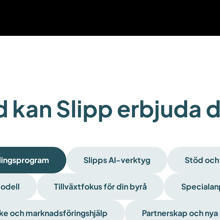
 kan Slipp erbjuda 
lingsprogram
Slipps AI-verktyg
Stöd oc
modell
Tillväxtfokus för din byrå
Specialanp
rke och marknadsföringshjälp
Partnerskap och nya 