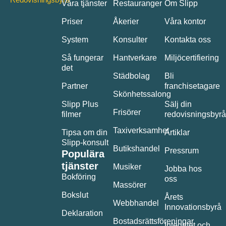
Våra tjänster
Restauranger
Om Slipp
Priser
Åkerier
Våra kontor
System
Konsulter
Kontakta oss
Så fungerar
Hantverkare
Miljöcertifiering
det
Städbolag
Bli
Partner
franchisetagare
Skönhetssalong
Slipp Plus
Sälj din
Frisörer
filmer
redovisningsbyrå
Taxiverksamhet
Tipsa om din
Artiklar
Slipp-konsult
Butikshandel
Pressrum
Populära
tjänster
Musiker
Jobba hos
Bokföring
oss
Massörer
Bokslut
Årets
Webbhandel
Innovationsbyrå
Deklaration
Bostadsrättsföreningar
Integritet och