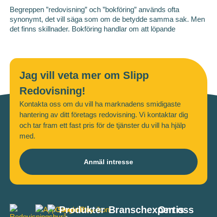
Begreppen ”redovisning” och ”bokföring” används ofta
synonymt, det vill säga som om de betydde samma sak. Men
det finns skillnader. Bokföring handlar om att löpande
Jag vill veta mer om Slipp
Redovisning!
Kontakta oss om du vill ha marknadens smidigaste
hantering av ditt företags redovisning. Vi kontaktar dig
och tar fram ett fast pris för de tjänster du vill ha hjälp
med.
Anmäl intresse
Produkter
Branschexpertis
Om oss