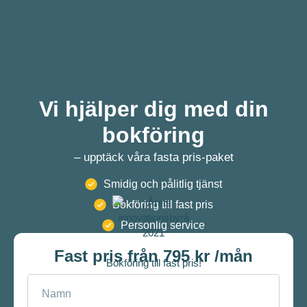
Vi hjälper dig med din
bokföring
– upptäck våra fasta pris-paket
Smidig och pålitlig tjänst
Bokföring till fast pris
Personlig service
Fast pris från 795 kr /mån
Bokföring till fast pris!