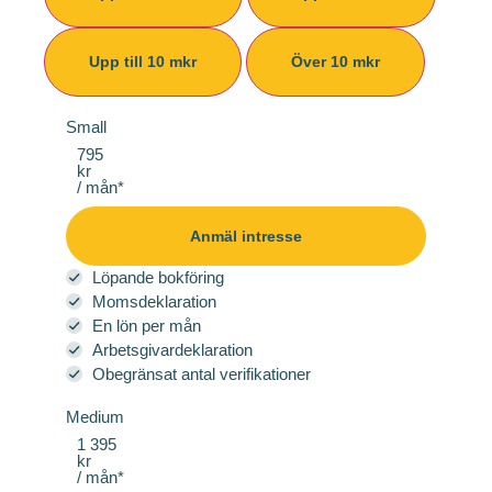
Upp till 10 mkr
Över 10 mkr
Small
795
kr
/ mån*
Anmäl intresse
Löpande bokföring
Momsdeklaration
En lön per mån
Arbetsgivardeklaration
Obegränsat antal verifikationer
Medium
1 395
kr
/ mån*