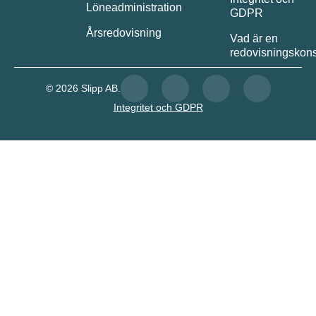
Löneadministration
GDPR
Årsredovisning
Vad är en
redovisningskons
© 2026 Slipp AB.
Integritet och GDPR