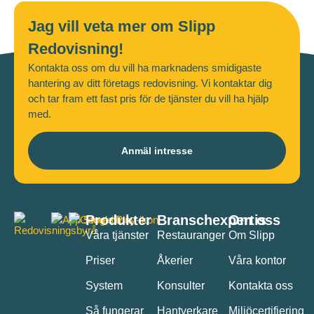
Jag vill veta mer om Slipp
Redovisning!
Kontakta oss om du vill ha marknadens smidigaste
hantering av ditt företags redovisning. Vi kontaktar dig
och tar fram ett fast pris för de tjänster du vill ha hjälp
med.
Anmäl intresse
Produkter
Branschexpertis
Om oss
Våra tjänster
Restauranger
Om Slipp
Priser
Åkerier
Våra kontor
System
Konsulter
Kontakta oss
Så fungerar
Hantverkare
Miljöcertifiering