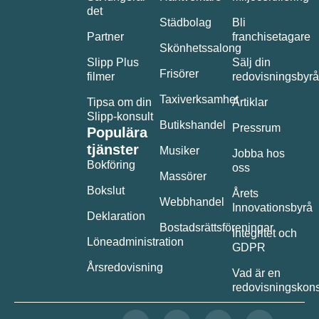
det
Städbolag
Bli
Partner
franchisetagare
Skönhetssalong
Slipp Plus
Sälj din
Frisörer
filmer
redovisningsbyrå
Taxiverksamhet
Tipsa om din
Artiklar
Slipp-konsult
Butikshandel
Pressrum
Populära
tjänster
Musiker
Jobba hos
Bokföring
oss
Massörer
Bokslut
Årets
Webbhandel
Innovationsbyrå
Deklaration
Bostadsrättsföreningar
Integritet och
Löneadministration
GDPR
Årsredovisning
Vad är en
redovisningskons