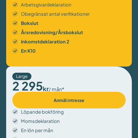
Arbetsgivardeklaration
Obegränsat antal verifikationer
Bokslut
Årsredovisning/Årsbokslut
Inkomstdeklaration 2
En K10
Large
2 295
kr
/ mån*
Anmäl intresse
Löpande bokföring
Momsdeklaration
En lön per mån