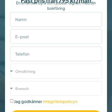
Fast pris från 795 kr/mån
En smartare byrå som jobbar digitalt med din
bokföring
Jag godkänner
integritetspolicyn