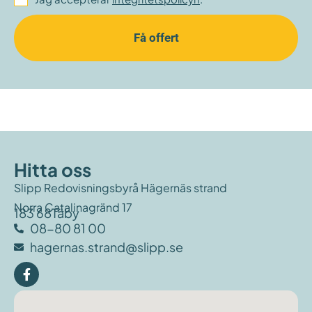
Få offert
Hitta oss
Slipp Redovisningsbyrå Hägernäs strand
Norra Catalinagränd 17
183 68
Täby
08-80 81 00
hagernas.strand@slipp.se