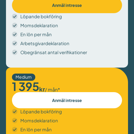
Anmäl intresse
Löpande bokföring
Momsdeklaration
En lön per mån
Arbetsgivardeklaration
Obegränsat antal verifikationer
Medium
1 395
kr
/ mån*
Anmäl intresse
Löpande bokföring
Momsdeklaration
En lön per mån