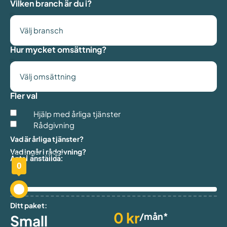
Vilken branch är du i?
Hur mycket omsättning?
Fler val
Hjälp med årliga tjänster
Rådgivning
Vad är årliga tjänster?
Vad ingår i rådgivning?
Antal anställda:
Antal anställda:
0
Ditt paket:
0
kr
/mån*
Small