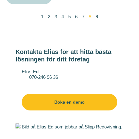
1
2
3
4
5
6
7
8
9
Kontakta Elias för att hitta bästa
lösningen för ditt företag
Elias Ed
070-246 96 36
elias.ed@slipp.se
Boka en demo