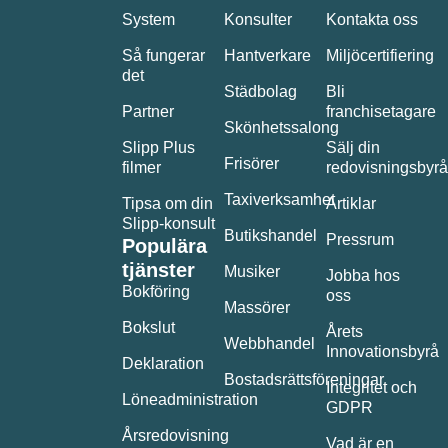
System
Konsulter
Kontakta oss
Så fungerar
Hantverkare
Miljöcertifiering
det
Städbolag
Bli
Partner
franchisetagare
Skönhetssalong
Slipp Plus
Sälj din
Frisörer
filmer
redovisningsbyrå
Taxiverksamhet
Tipsa om din
Artiklar
Slipp-konsult
Butikshandel
Pressrum
Populära
tjänster
Musiker
Jobba hos
Bokföring
oss
Massörer
Bokslut
Årets
Webbhandel
Innovationsbyrå
Deklaration
Bostadsrättsföreningar
Integritet och
Löneadministration
GDPR
Årsredovisning
Vad är en