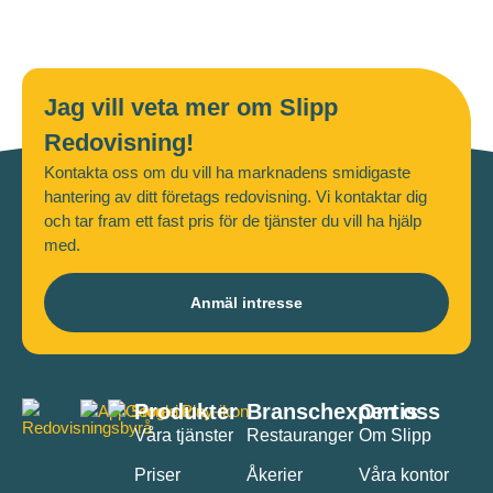
Jag vill veta mer om Slipp
Redovisning!
Kontakta oss om du vill ha marknadens smidigaste
hantering av ditt företags redovisning. Vi kontaktar dig
och tar fram ett fast pris för de tjänster du vill ha hjälp
med.
Anmäl intresse
Produkter
Branschexpertis
Om oss
Våra tjänster
Restauranger
Om Slipp
Priser
Åkerier
Våra kontor