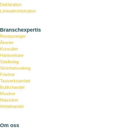
Deklaration
Löneadministration
Årsredovisning
Branschexpertis
Restauranger
Åkerier
Konsulter
Hantverkare
Städbolag
Skönhetssalong
Frisörer
Taxiverksamhet
Butikshandel
Musiker
Massörer
Webbhandel
Bostadsrättsföreningar
Om oss