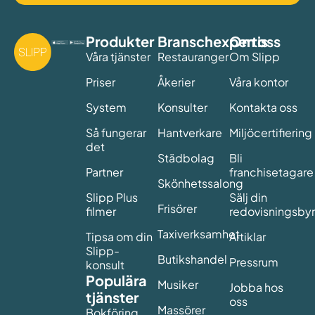
Produkter
Branschexpertis
Om oss
Våra tjänster
Restauranger
Om Slipp
Priser
Åkerier
Våra kontor
System
Konsulter
Kontakta oss
Så fungerar
Hantverkare
Miljöcertifiering
det
Städbolag
Bli
Partner
franchisetagare
Skönhetssalong
Slipp Plus
Sälj din
Frisörer
filmer
redovisningsby
Taxiverksamhet
Tipsa om din
Artiklar
Slipp-
Butikshandel
Pressrum
konsult
Populära
Musiker
Jobba hos
tjänster
oss
Massörer
Bokföring