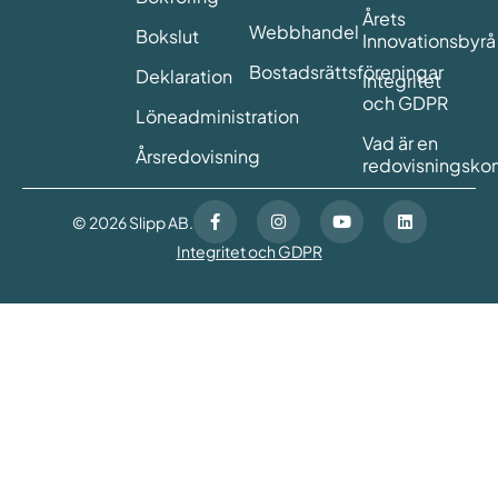
Årets
Webbhandel
Bokslut
Innovationsbyrå
Bostadsrättsföreningar
Deklaration
Integritet
och GDPR
Löneadministration
Vad är en
Årsredovisning
redovisningskon
© 2026 Slipp AB.
Integritet och GDPR