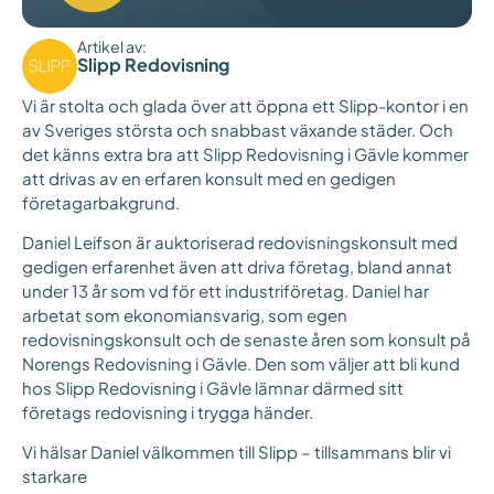
Artikel av:
Slipp Redovisning
Vi är stolta och glada över att öppna ett Slipp-kontor i en
av Sveriges största och snabbast växande städer. Och
det känns extra bra att Slipp Redovisning i Gävle kommer
att drivas av en erfaren konsult med en gedigen
företagarbakgrund.
Daniel Leifson är auktoriserad redovisningskonsult med
gedigen erfarenhet även att driva företag, bland annat
under 13 år som vd för ett industriföretag. Daniel har
arbetat som ekonomiansvarig, som egen
redovisningskonsult och de senaste åren som konsult på
Norengs Redovisning i Gävle. Den som väljer att bli kund
hos Slipp Redovisning i Gävle lämnar därmed sitt
företags redovisning i trygga händer.
Vi hälsar Daniel välkommen till Slipp – tillsammans blir vi
starkare