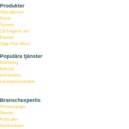
Produkter
Våra tjänster
Priser
System
Så fungerar det
Partner
Slipp Plus filmer
Tipsa om din Slipp-konsult
Populära tjänster
Bokföring
Bokslut
Deklaration
Löneadministration
Årsredovisning
Branschexpertis
Restauranger
Åkerier
Konsulter
Hantverkare