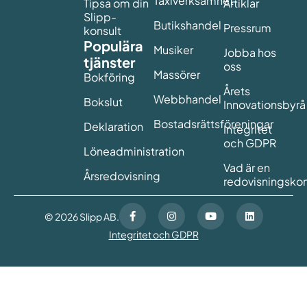
Taxiverksamhet
Tipsa om din
Artiklar
Slipp-
Butikshandel
Pressrum
konsult
Populära
Musiker
Jobba hos
tjänster
oss
Massörer
Bokföring
Årets
Webbhandel
Bokslut
Innovationsbyrå
Bostadsrättsföreningar
Deklaration
Integritet
och GDPR
Löneadministration
Vad är en
Årsredovisning
redovisningskon
© 2026 Slipp AB.
Integritet och GDPR