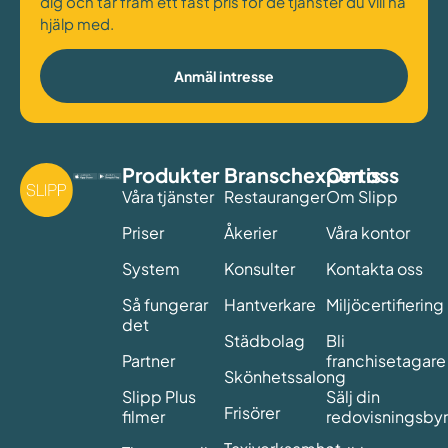
dig och tar fram ett fast pris för de tjänster du vill ha
hjälp med.
Anmäl intresse
Produkter
Branschexpertis
Om oss
Våra tjänster
Restauranger
Om Slipp
Priser
Åkerier
Våra kontor
System
Konsulter
Kontakta oss
Så fungerar
Hantverkare
Miljöcertifiering
det
Städbolag
Bli
Partner
franchisetagare
Skönhetssalong
Slipp Plus
Sälj din
Frisörer
filmer
redovisningsby