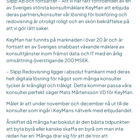
Slipp AB och fortsätter – Att vi har fått förtroendet av en
av Sveriges största konsultmäklare KeyMan att erbjuda
deras partners/konsulter vår lösning för bokföring och
redovisning är otroligt roligt och en skön bekräftelse på
att vi gör rätt saker.
KeyMan har funnits på marknaden i över 20 år och är
fortsatt en av Sveriges snabbast växande mäklare av
konsulttjänster inom främst data och IT med en årlig
omsättning överstigande 200 MSEK.
– Slipp Redovisning ligger i absolut framkant med deras
helt digitala lösning för något som många konsulter
tycker är krångligt och tråkigt. Detta kommer passa våra
konsulter perfekt säger Mats Mårtensson VD för KeyMan.
Målet är att under november och december nå ut till de
konsulter som ingår i KeyMans nätverk med erbjudandet.
Årskiftet då många har bokslut är den bästa tidpunkten
att byta byrå eller kanske skaffa en byrå om man inte
redan har en. Många drar sig för att de tror att