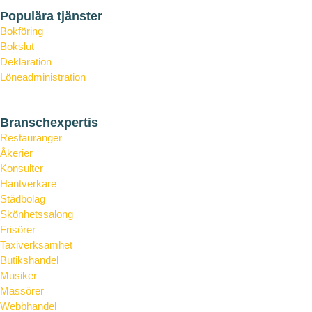
Tipsa om din Slipp-konsult
Populära tjänster
Bokföring
Bokslut
Deklaration
Löneadministration
Årsredovisning
Branschexpertis
Restauranger
Åkerier
Konsulter
Hantverkare
Städbolag
Skönhetssalong
Frisörer
Taxiverksamhet
Butikshandel
Musiker
Massörer
Webbhandel