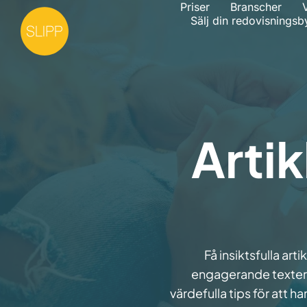
Priser
Branscher
V
Sälj din redovisningsb
Arti
Få insiktsfulla ar
engagerande texter 
värdefulla tips för att h