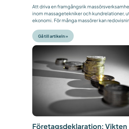
Att driva en framgångsrik massörsverksamhet 
inom massagetekniker och kundrelationer, u
ekonomi. För många massörer kan redovisni
Gå till artikeln »
Företagsdeklaration: Vikten