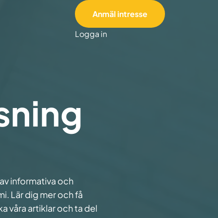
Anmäl intresse
Logga in
sning
 av informativa och
. Lär dig mer och få
a våra artiklar och ta del