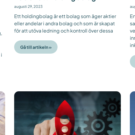
augusti 29, 2023
au
Ett holdingbolag är ett bolag som äger aktier
En
eller andelar i andra bolag och som är skapat
sa
för att utöva ledning och kontroll över dessa
ve
,
in
in
Gå till artikeln »
i