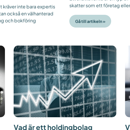
skatter som ett företag eller
kräver inte bara expertis
tan också en välhanterad
ng och bokföring
Gå till artikeln »
Vad är ett holdingbolag
V