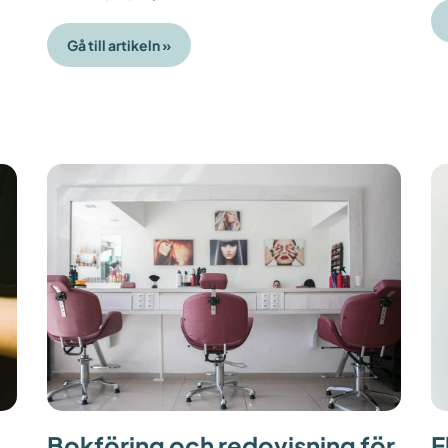
Gå till artikeln »
Bokföring och redovisning för
E