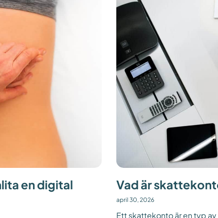
ita en digital
Vad är skattekon
april 30, 2026
Ett skattekonto är en typ av