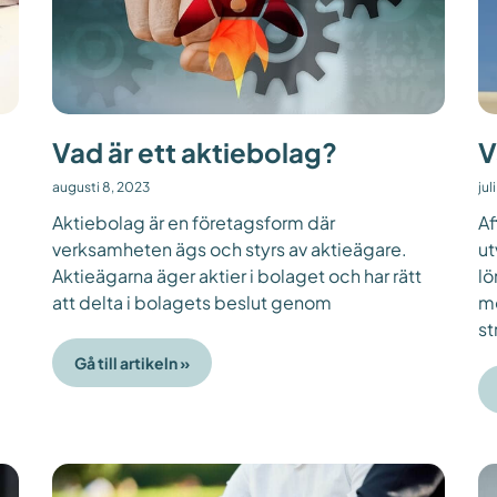
Vad är ett aktiebolag?
V
augusti 8, 2023
jul
Aktiebolag är en företagsform där
Af
verksamheten ägs och styrs av aktieägare.
ut
Aktieägarna äger aktier i bolaget och har rätt
lö
att delta i bolagets beslut genom
mö
st
Gå till artikeln »