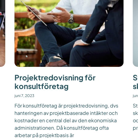
Projektredovisning för
S
konsultföretag
s
juni 7, 2023
jun
För konsultföretag är projektredovisning, dvs
St
hanteringen av projektbaserade intäkter och
sk
kostnader en central del av den ekonomiska
oc
administrationen. Då konsultföretag ofta
pr
arbetar på projektbasis är